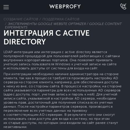
СОЗДАНИЕ САЙТОВ
ПОДДЕРЖКА САЙТОВ
ЭКСПЕРИМЕНТЫ GOOGLE WEBSITE OPTIMIZER / GOOGLE CONTENT
EXPERIMENTS
ИНТЕГРАЦИЯ С ACTIVE
DIRECTORY
LDAP интеграция или интеграция с active directory является
популярной процедурой для пользователей работающих с сайтами
внутренних корпоративных порталов. Она позволяет привязать
учетную запись пользователя Windows к учетной записи на сайте
и использовать доступы от системы для входа на сайт.
При интеграции необходимо наличие администратора на стороне
клиента, так как в процессе требуется производить настройку AD
сервера на стороне клиента, например, для обеспечения доступа
к нему из вне, со стороны сайта. В процессе настройки, на стороне
сайта указываются параметры для всех используемых AD серверов
(адрес доступа, порт, учетная запись и пароль к ней). Для учетной
записи сайта, указываемой в настройках AD сервера, необходим
уровень прав, достаточный для получения списка всех учетных
данных. После настройки параметров серверов, производится
переключение всех учетных данных на привязку
к соответствующим AD серверам. В результате чего они смогут
использовать свои доступы для входа в систему, но при этом
их старые доступы, по которым они входили на сайт ранее станут
неактивными.