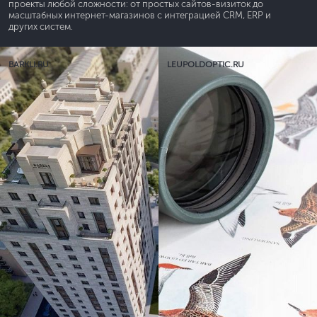
проекты любой сложности: от простых сайтов-визиток до
масштабных интернет-магазинов с интеграцией CRM, ERP и
других систем.
BARKLI.RU
LEUPOLDOPTIC.RU