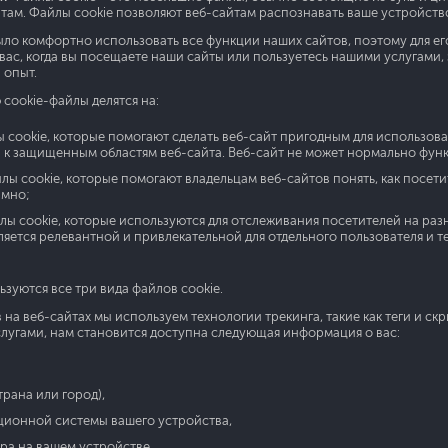
ам. Файлы cookie позволяют веб-сайтам распознавать ваше устройств
ыло комфортно использовать все функции наших сайтов, поэтому для е
вас, когда вы посещаете наши сайты или пользуетесь нашими услугами,
 опыт.
cookie-файлы делятся на:
cookie, которые помогают сделать веб-сайт пригодным для использован
 к защищенным областям веб-сайта. Веб-сайт не может нормально функ
лы cookie, которые помогают владельцам веб-сайтов понять, как посет
мно;
ы cookie, которые используются для отслеживания посетителей на разн
вляется релевантной и привлекательной для отдельного пользователя и 
ьзуются все три вида файлов cookie.
а веб-сайтах мы используем технологии трекинга, такие как теги и скр
лугами, нам становится доступна следующая информация о вас:
рана или город),
ционной системы вашего устройства,
ера на вашем устройстве,