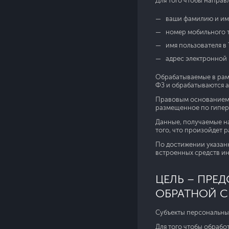
Для того чтобы направ
ваши фамилию и им
номер мобильного 
имя пользователя в 
адрес электронной 
Обрабатываемые в рамк
ФЗ и обрабатываются 
Правовым основанием 
размещенное по гипер
Данные, получаемые на
того, что произойдет р
По достижении указан
встроенных средств и
ЦЕЛЬ – ПРЕ
ОБРАТНОЙ С
Субъекты персональны
Для того чтобы обрабо