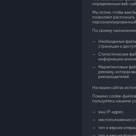
определенным веб-сайт
Мы хотим, чтобы вам б
позволяют распознать 
персонализированный
По своему назначению 
Необходимые файлы 
страницам и доступ
Статистические фай
информацию анони
Маркетинговые файл
рекламу, которая я
рекламодателей.
На наших сайтах испол
Помимо cookie-файлов н
пользуетесь нашими ус
ваш IP-адрес,
местоположение (ст
тип и версия опера
тип и версия брауз