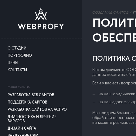
СОЗДАНИЕ САЙТОВ
П
ПОЛИТ
ОБЕСП
О СТУДИИ
ПОРТФОЛИО
ПОЛИТИКА О
ЦЕНЫ
В этом документе ООО 
КОНТАКТЫ
данных посетителей эт
Если у вас есть вопро
Наши услуги:
на наш юридический
РАЗРАБОТКА ВЕБ САЙТОВ
на наш адрес элект
ПОДДЕРЖКА САЙТОВ
РАЗРАБОТКА САЙТОВ НА АСПРО
Мы придаем большое з
ДИАГНОСТИКА И ЛЕЧЕНИЕ
обработки персональны
ВИРУСОВ
вы можете реализовать
ДИЗАЙН САЙТА
ВНЕДРЕНИЕ CRM