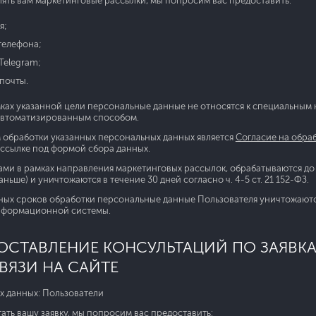
лять вам маркетинговые рассылки, мы попросим вас предоставить:
я;
телефона;
Telegram;
почты.
ах указанной цели персональные данные не относятся к специальным ка
автоматизированным способом.
обработки указанных персональных данных является
Согласие на обра
ссылке под формой сбора данных.
ми в рамках направления маркетинговых рассылок, обрабатываются до 
аньше) и уничтожаются в течение 30 дней согласно ч. 4-5 ст. 21 152-ФЗ.
ных сроков обработки персональные данные Пользователя уничтожают
нформационной системы.
ДОСТАВЛЕНИЕ КОНСУЛЬТАЦИЙ ПО ЗАЯВ
ВЯЗИ НА САЙТЕ
х данных: Пользователи
тать вашу заявку, мы попросим вас предоставить: