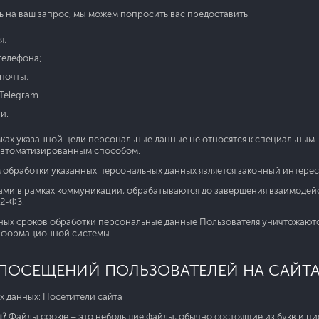
ть на ваш запрос, мы можем попросить вас предоставить:
я;
телефона;
почты;
 Telegram
и.
ах указанной цели персональные данные не относятся к специальным ка
автоматизированным способом.
бработки указанных персональных данных является законный интерес Опе
ми в рамках коммуникации, обрабатываются до завершения взаимодейс
52-ФЗ.
ных сроков обработки персональные данные Пользователя уничтожают
нформационной системы.
ПОСЕЩЕНИЙ ПОЛЬЗОВАТЕЛЕЙ НА САЙТ
х данных: Посетители сайта
ы?
Файлы cookie – это небольшие файлы, обычно состоящие из букв и циф