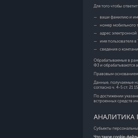
Для того чтобы ответи
ваши фамилию и им
номер мобильного 
адрес электронной 
имя пользователя в
сведения о компани
Обрабатываемые в рамк
ФЗ и обрабатываются 
Правовым основанием о
Данные, получаемые на
согласно ч. 4-5 ст. 21 1
По достижении указан
встроенных средств и
АНАЛИТИКА 
Субъекты персональны
Что такое cookie-файл