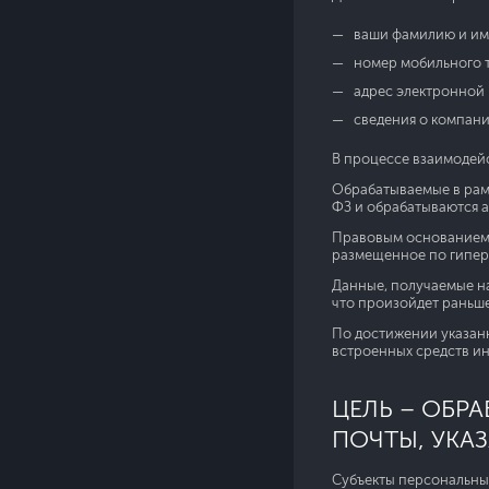
ваши фамилию и им
номер мобильного 
адрес электронной 
сведения о компани
В процессе взаимодейс
Обрабатываемые в рамк
ФЗ и обрабатываются 
Правовым основанием 
размещенное по гипер
Данные, получаемые на
что произойдет раньше)
По достижении указан
встроенных средств и
ЦЕЛЬ – ОБР
ПОЧТЫ, УКА
Субъекты персональны