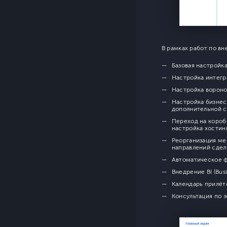
В рамках работ по в
Базовая настройк
Настройка интегр
Настройка вороно
Настройка бизнес
дополнительной с
Переход на короб
настройка хостин
Реорганизация ме
направлений сдел
Автоматическое ф
Внедрение BI (Bus
Календарь прилёт
Консультация по 