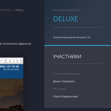
РТФОЛИО
РИКЦ
Категория разработки:
DELUXE
Коробочная версия Битрикс 24
в получении Даркона
УЧАСТНИКИ
Технический директор:
Денис Коровкин
Менеджер:
Ольга Бояршинова