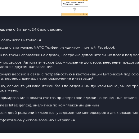
недрению Битрикс24 было сделано:
а облачного Битрикс24
ации с виртуальной АТС Телфин, лендингом, почтой, Facebook
к по трём направлениям сделок, настройка дополнительных полей под ос
-процессов: Автоматическое формирование договора, внесение предопла
делки в другом направлении
очную версию в связи с потребностью в кастомизации Битрикс24 под ос
га, перенос данных, переподключение интеграций
ню, сегментация клиентской базы по отдельным пунктам меню, вынос трё
ок в меню
ормирование и оплата счетов при переходе сделки на финальные стадии
iness Intelligence), аналитика по комплексным данным
ов и дней рождений клиентов, уведомление менеджеров о днях рождения
эффективному использованию Битрикс24