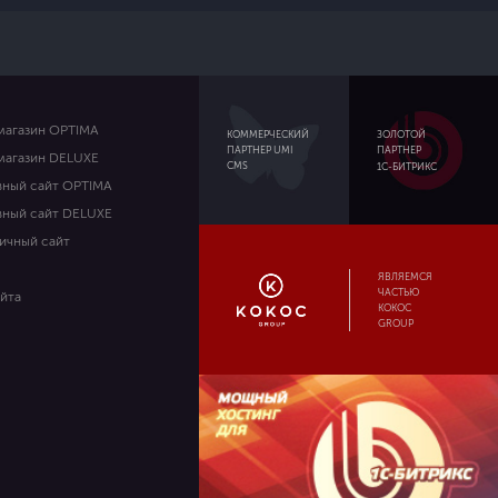
магазин OPTIMA
ЗОЛОТОЙ
КОММЕРЧЕСКИЙ
ПАРТНЕР
ПАРТНЕР UMI
магазин DELUXE
CMS
1С-БИТРИКС
вный сайт OPTIMA
вный сайт DELUXE
ичный сайт
ЯВЛЯЕМСЯ
ЧАСТЬЮ
айта
KOKOC
GROUP