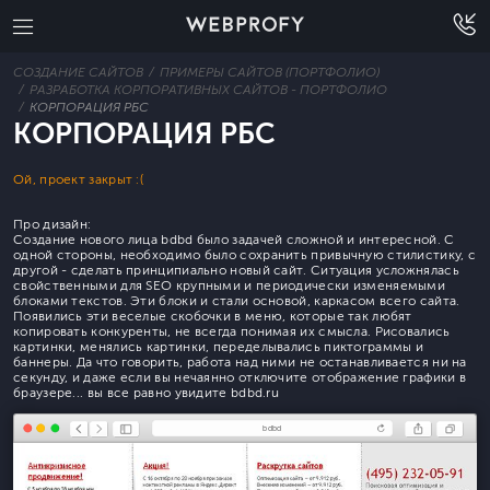
СОЗДАНИЕ САЙТОВ
ПРИМЕРЫ САЙТОВ (ПОРТФОЛИО)
РАЗРАБОТКА КОРПОРАТИВНЫХ САЙТОВ - ПОРТФОЛИО
КОРПОРАЦИЯ РБС
КОРПОРАЦИЯ РБС
Ой, проект закрыт :(
Про дизайн:
Создание нового лица bdbd было задачей сложной и интересной. С
одной стороны, необходимо было сохранить привычную стилистику, с
другой - сделать принципиально новый сайт. Ситуация усложнялась
свойственными для SEO крупными и периодически изменяемыми
блоками текстов. Эти блоки и стали основой, каркасом всего сайта.
Появились эти веселые скобочки в меню, которые так любят
копировать конкуренты, не всегда понимая их смысла. Рисовались
картинки, менялись картинки, переделывались пиктограммы и
баннеры. Да что говорить, работа над ними не останавливается ни на
секунду, и даже если вы нечаянно отключите отображение графики в
браузере... вы все равно увидите bdbd.ru
bdbd