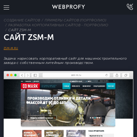
СОЗДАНИЕ САЙТОВ
ПРИМЕРЫ САЙТОВ (ПОРТФОЛИО)
РАЗРАБОТКА КОРПОРАТИВНЫХ САЙТОВ - ПОРТФОЛИО
САЙТ ZSM-M
САЙТ ZSM-M
ZSM-M.RU
Задача: нарисовать корпоративный сайт для машиностроительного
завода с собственным литейным производством.
zsm-m.ru