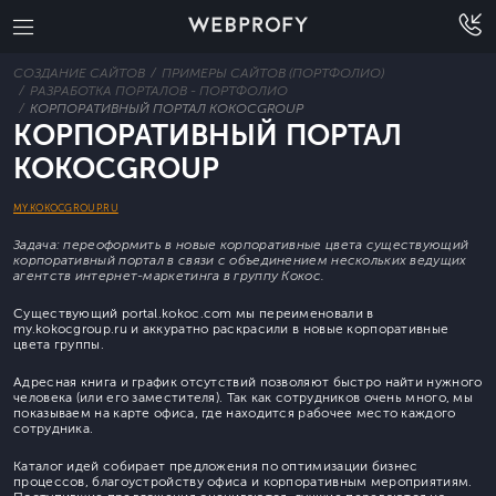
СОЗДАНИЕ САЙТОВ
ПРИМЕРЫ САЙТОВ (ПОРТФОЛИО)
РАЗРАБОТКА ПОРТАЛОВ - ПОРТФОЛИО
КОРПОРАТИВНЫЙ ПОРТАЛ KOKOCGROUP
КОРПОРАТИВНЫЙ ПОРТАЛ
KOKOCGROUP
MY.KOKOCGROUP.RU
Задача: переоформить в новые корпоративные цвета существующий
корпоративный портал в связи с объединением нескольких ведущих
агентств интернет-маркетинга в группу Кокос.
Существующий portal.kokoc.com мы переименовали в
my.kokocgroup.ru и аккуратно раскрасили в новые корпоративные
цвета группы.
Адресная книга и график отсутствий позволяют быстро найти нужного
человека (или его заместителя). Так как сотрудников очень много, мы
показываем на карте офиса, где находится рабочее место каждого
сотрудника.
Каталог идей собирает предложения по оптимизации бизнес
процессов, благоустройству офиса и корпоративным мероприятиям.