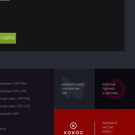
 САЙТА
магазин OPTIMA
ЗОЛОТОЙ
КОММЕРЧЕСКИЙ
ПАРТНЕР
ПАРТНЕР UMI
магазин DELUXE
CMS
1С-БИТРИКС
вный сайт OPTIMA
вный сайт DELUXE
ичный сайт
ЯВЛЯЕМСЯ
ЧАСТЬЮ
айта
KOKOC