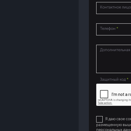
Контактное лиц
Телефон
*
Дополнительная
Защитный код
*
Я даю свое со
размещенную выше,
персональных дан