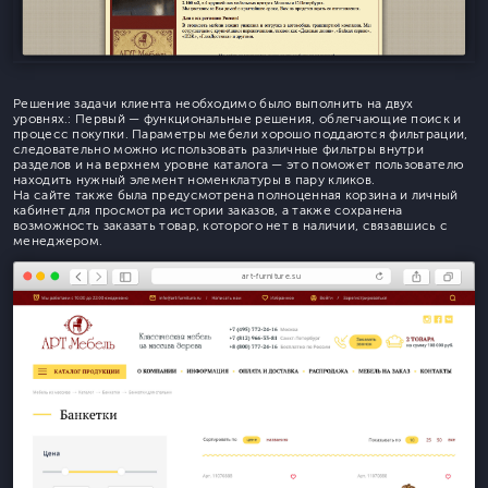
Решение задачи клиента необходимо было выполнить на двух
уровнях.: Первый — функциональные решения, облегчающие поиск и
процесс покупки. Параметры мебели хорошо поддаются фильтрации,
следовательно можно использовать различные фильтры внутри
разделов и на верхнем уровне каталога — это поможет пользователю
находить нужный элемент номенклатуры в пару кликов.
На сайте также была предусмотрена полноценная корзина и личный
кабинет для просмотра истории заказов, а также сохранена
возможность заказать товар, которого нет в наличии, связавшись с
менеджером.
art-furniture.su