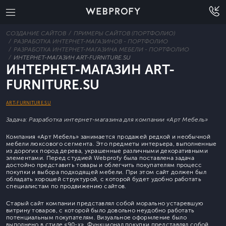
СОЗДАНИЕ САЙТОВ
ПРИМЕРЫ САЙТОВ (ПОРТФОЛИО)
РАЗРАБОТКА ИНТЕРНЕТ-МАГАЗИНОВ - ПОРТФОЛИО
РАЗРАБОТКА ИНТЕРНЕТ-МАГАЗИНА МЕБЕЛИ - ПОРТФОЛИО
ИНТЕРНЕТ-МАГАЗИН ART-FURNITURE.SU
ИНТЕРНЕТ-МАГАЗИН ART-
FURNITURE.SU
ART-FURNITURE.SU
Задача: Разработка интернет-магазина для компании «Арт Мебель»
Компания «Арт Мебель» занимается продажей редкой и необычной
мебели люксового сегмента. Это предметы интерьера, выполненные
из дорогих пород дерева, украшенные различными декоративными
элементами. Перед студией Webprofy была поставлена задача
достойно представить товары и облегчить покупателям процесс
покупки и выбора подходящей мебели. При этом сайт должен был
обладать хорошей структурой, с которой будет удобно работать
специалистам по продвижению сайтов.
Старый сайт компании представлял собой морально устаревшую
витрину товаров, с которой было довольно неудобно работать
потенциальным покупателям. Визуальное оформление было
выполнено в стиле «90-х». Функционал покупки представлял собой