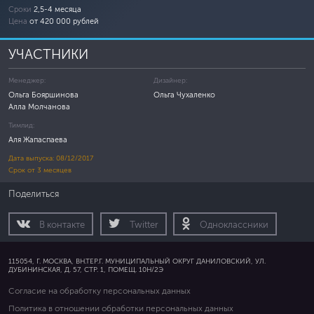
Сроки
2,5-4 месяца
Цена
от 420 000 рублей
УЧАСТНИКИ
Менеджер:
Дизайнер:
Ольга Бояршинова
Ольга Чухаленко
Алла Молчанова
Тимлид:
Аля Жапаспаева
Дата выпуска: 08/12/2017
Срок от 3 месяцев
Поделиться
В контакте
Twitter
Одноклассники
115054, Г. МОСКВА, ВН.ТЕР.Г. МУНИЦИПАЛЬНЫЙ ОКРУГ ДАНИЛОВСКИЙ, УЛ.
ДУБИНИНСКАЯ, Д. 57, СТР. 1, ПОМЕЩ. 10Н/2Э
Согласие на обработку персональных данных
Политика в отношении обработки персональных данных