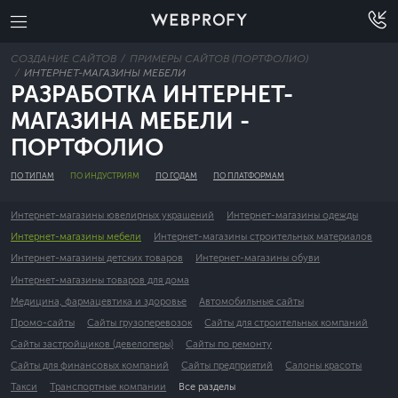
СОЗДАНИЕ САЙТОВ
ПРИМЕРЫ САЙТОВ (ПОРТФОЛИО)
ИНТЕРНЕТ-МАГАЗИНЫ МЕБЕЛИ
РАЗРАБОТКА ИНТЕРНЕТ-
МАГАЗИНА МЕБЕЛИ -
ПОРТФОЛИО
ПО ТИПАМ
ПО ИНДУСТРИЯМ
ПО ГОДАМ
ПО ПЛАТФОРМАМ
Интернет-магазины ювелирных украшений
Интернет-магазины одежды
Интернет-магазины мебели
Интернет-магазины строительных материалов
Интернет-магазины детских товаров
Интернет-магазины обуви
Интернет-магазины товаров для дома
Медицина, фармацевтика и здоровье
Автомобильные сайты
Промо-сайты
Сайты грузоперевозок
Сайты для строительных компаний
Сайты застройщиков (девелоперы)
Сайты по ремонту
Сайты для финансовых компаний
Сайты предприятий
Салоны красоты
Такси
Транспортные компании
Все разделы