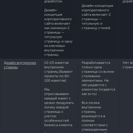
доработок.
дораб
Дизайн-концепция
Дизайн-
корпоративного
концепция
сайта включает 2
корпоративного
страницы —
сайта включает
титульную и
как минимум 2
страницу стилей.
страницы —
титульную
страницу, и одну
из ключевых
внутренних
страниц.
Дизайн внутренних
10-20 макетов
Разрабатывается
Нет в
страниц
внутренних
только одна
стран
страниц (бывают
страница со всеми
проекты по 60-
стилевыми
100 макетов).
элементами. Не
обсуждается с
Мы
клиентом (отдается
отрисовываем
как есть).
каждый макет с
целью продумать
Вся логика
логику каждой
внутренних
страницы с
страниц
учетом
реализуется в
особенностей
полном
бизнеса клиента.
соответствии с
утвержденным