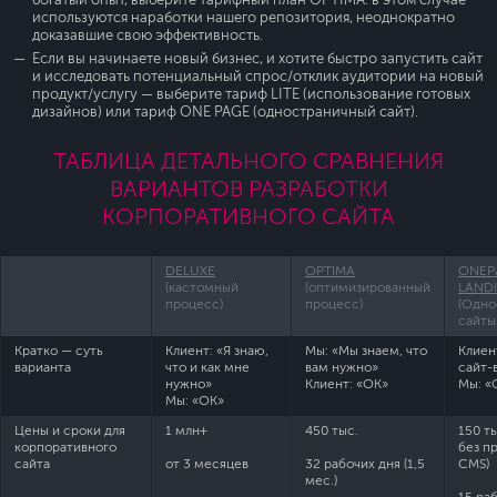
богатый опыт, выберите тарифный план OPTIMA: в этом случае
используются наработки нашего репозитория, неоднократно
доказавшие свою эффективность.
Если вы начинаете новый бизнес, и хотите быстро запустить сайт
и исследовать потенциальный спрос/отклик аудитории на новый
продукт/услугу — выберите тариф LITE (использование готовых
дизайнов) или тариф ONE PAGE (одностраничный сайт).
ТАБЛИЦА ДЕТАЛЬНОГО СРАВНЕНИЯ
ВАРИАНТОВ РАЗРАБОТКИ
КОРПОРАТИВНОГО САЙТА
DELUXE
OPTIMA
ONEP
(кастомный
(оптимизированный
LAND
процесс)
процесс)
(Одно
сайты
Кратко — суть
Клиент: «Я знаю,
Мы: «Мы знаем, что
Клиен
варианта
что и как мне
вам нужно»
сайт-
нужно»
Клиент: «ОК»
Мы: «
Мы: «ОК»
Цены и сроки для
1 млн+
450 тыс.
150 ты
корпоративного
без п
сайта
от 3 месяцев
32 рабочих дня (1,5
CMS)
мес.)