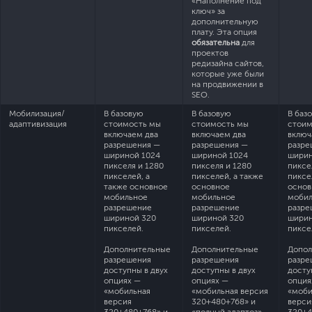
«Наполнение под
ключ» за
дополнительную
плату. Эта опция
обязательна
для
проектов
редизайна сайтов,
которые уже были
на продвижении в
SEO.
Мобилизация/
В базовую
В базовую
В баз
адаптивизация
стоимость мы
стоимость мы
стоим
включаем два
включаем два
включ
разрешения —
разрешения —
разре
шириной 1024
шириной 1024
ширин
пикселя и 1280
пикселя и 1280
пиксе
пикселей, а
пикселей, а также
пиксе
также основное
основное
основ
мобильное
мобильное
мобил
разрешение
разрешение
разре
шириной 320
шириной 320
ширин
пикселей.
пикселей.
пиксе
Дополнительные
Дополнительные
Допол
разрешения
разрешения
разре
доступны в двух
доступны в двух
досту
опциях —
опциях —
опция
«мобильная
«мобильная версия
«моби
версия
320+480+768» и
верси