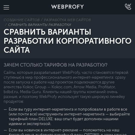
СОЗДАНИЕ САЙТОВ
РАЗРАБОТКА WEB САЙТОВ
СРАВНИТЬ ВАРИАНТЫ РАЗРАБОТКИ
СРАВНИТЬ ВАРИАНТЫ
РАЗРАБОТКИ КОРПОРАТИВНОГО
САЙТА
ЗАЧЕМ СТОЛЬКО ТАРИФОВ НА РАЗРАБОТКУ?
Сайты, которые разрабатывает WebProfy, часто становятся первой
ступенью в мир профессионального интернет-маркетинга: сразу
после запуска к работе над проектом подключаются другие
агентства Kokoc Group — Kokoc.com, Arrow Media, Profitator,
bdbd.ru, Media Guru. Клиенты нашей группы компаний очень
разные, и поэтому WebProfy использует такую широкую линейку
продуктов:
Если вы гуру интернет-маркетинга и попробовали в работе все
(или почти все) инструменты интернет-маркетинга — выбирайте
тарифный план DELUXE: ваш опыт будет дополнен нашими
идеями и экспертизой.
Если вы новичок в интернет-рекламе — положитесь на наш