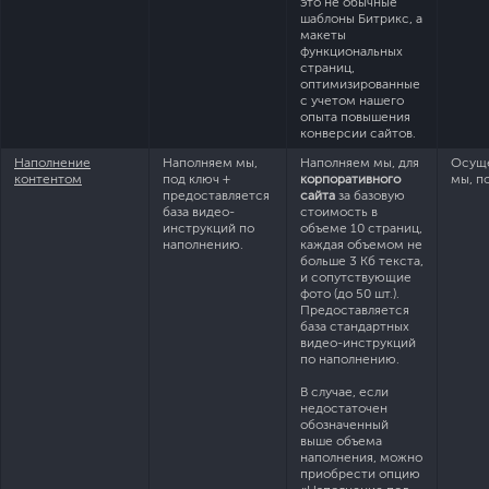
это не обычные
шаблоны Битрикс, а
макеты
функциональных
страниц,
оптимизированные
с учетом нашего
опыта повышения
конверсии сайтов.
Наполнение
Наполняем мы,
Наполняем мы, для
Осущ
контентом
под ключ +
корпоративного
мы, п
предоставляется
сайта
за базовую
база видео-
стоимость в
инструкций по
объеме 10 страниц,
наполнению.
каждая объемом не
больше 3 Кб текста,
и сопутствующие
фото (до 50 шт.).
Предоставляется
база стандартных
видео-инструкций
по наполнению.
В случае, если
недостаточен
обозначенный
выше объема
наполнения, можно
приобрести опцию