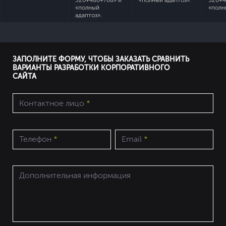
320+480+768» и
«полный адаптоз».
320+4
«полный
«полн
адаптоз».
ЗАПОЛНИТЕ ФОРМУ, ЧТОБЫ ЗАКАЗАТЬ СРАВНИТЬ
ВАРИАНТЫ РАЗРАБОТКИ КОРПОРАТИВНОГО
САЙТА
Контактное лицо
*
Телефон
*
Email
*
Дополнительная информация