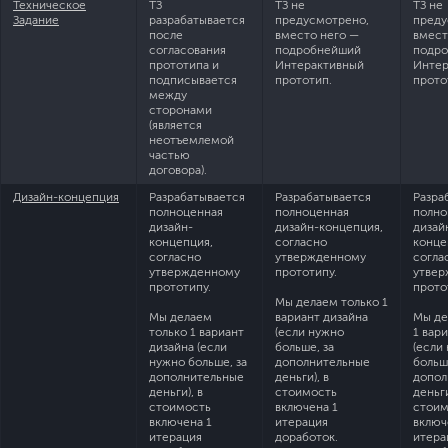
Техническое
ТЗ
ТЗ не
ТЗ не
Задание
разрабатывается
предусмотрено,
преду
после
вместо него —
вмест
согласования
подробнейший
подр
прототипа и
Интерактивный
Интер
подписывается
прототип.
прото
между
сторонами
(является
неотъемлемой
частью
договора).
Дизайн-концепция
Разрабатывается
Разрабатывается
Разра
полноценная
полноценная
полно
дизайн-
дизайн-концепция,
дизай
концепция,
согласно
конце
согласно
утвержденному
согла
утвержденному
прототипу.
утвер
прототипу.
прото
Мы делаем только 1
Мы делаем
вариант дизайна
Мы де
только 1 вариант
(если нужно
1 вар
дизайна (если
больше, за
(если
нужно больше, за
дополнительные
больш
дополнительные
деньги), в
допол
деньги), в
стоимость
деньги
стоимость
включена 1
стоим
включена 1
итерация
включ
итерация
доработок.
итера