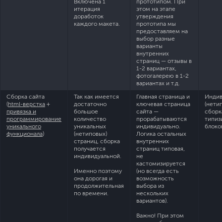
Включена 1
прототипом. При
итерация
этом на этапе
доработок
утверждения
каждого макета.
прототипа мы
предоставляем на
выбор разные
варианты
внутренних
страниц — отзывы в
1-2 вариантах,
фотогалерею в 1-2
вариантах и т.д.
Сборка сайта
Так как имеется
Главная страница и
Индив
(
html-верстка
+
достаточно
ключевая страница
(нети
привязка и
большое
сайта —
сборк
программирование
количество
прорабатываются
типиз
уникального
уникальных
индивидуально.
блоко
функционала
)
(нетиповых)
Логика остальных
страниц, сборка
внутренних
получается
страниц типовая,
индивидуальной.
не
кастомизируется
Именно поэтому
(но всегда есть
она дорогая и
возможность
продолжительная
выбора из
по времени.
нескольких
вариантов).
Важно! При этом