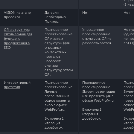
15 ра
(3 нед
VISION на этапе
Да, если
Нет
Нет
пресейла
необходимо.
Пример.
СЯ и структура,
Полноценное
Упрощенное
Не ну
оптимальная для
проектирование
проектирование
(одно
будущего
СЯ и затем
структуры, СЯ не
не пр
продвижения в
структуры (для
разрабатывается.
в SEO)
SEO
огромных
контекстных
порталов
наоборот —
сначала
структуру, затем
СЯ).
Интерактивный
Полноценное
Полноценное
Полн
прототип
проектирование.
проектирование.
проек
Личные
Skype-презентация
Skype
презентации в
или презентация в
презе
офисе клиента,
офисе WebProfy.ru.
презе
либо в офисе
офис
WebProfy.ru.
Включена 1
WebPro
итерация
Включена 1
доработок.
Включ
итерация
итера
доработок.
дораб